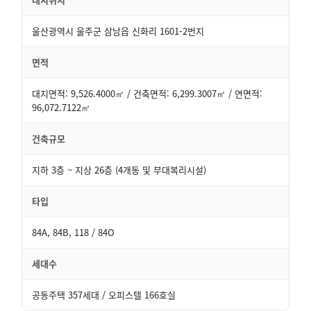
울산광역시 울주군 삼남읍 신화리 1601-2번지
면적
대지면적: 9,526.4000㎡ / 건축면적: 6,299.3007㎡ / 연면적:
96,072.7122㎡
건축규모
지하 3층 ~ 지상 26층 (4개동 및 부대복리시설)
타입
84A, 84B, 118 / 84O
세대수
공동주택 357세대 / 오피스텔 166호실