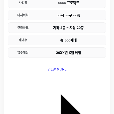
○○○○ 프로젝트
사업명
○○시 ○○구 ○○동
대지위치
지하 2층 ~ 지상 20층
건축규모
총 500세대
세대수
20XX년 X월 예정
입주예정
VIEW MORE