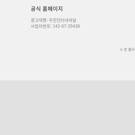
공식 홈페이지
광고대행: 우진인터내셔널
사업자번호: 142-07-35438
※ 본 웹